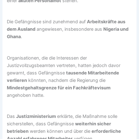
einer
akuten Personalnot
stehen.
Die Gefängnisse sind zunehmend auf
Arbeitskräfte aus
dem Ausland
angewiesen, insbesondere aus
Nigeria und
Ghana
.
Organisationen, die die Interessen der
Justizvollzugsbeamten vertreten, hatten jedoch davor
gewarnt, dass Gefängnisse
tausende Mitarbeitende
verlieren
könnten, nachdem die Regierung die
Mindestgehaltsgrenze für ein Fachkräftevisum
angehoben hatte.
Das
Justizministerium
erklärte, die Maßnahme solle
sicherstellen, dass Gefängnisse
weiterhin sicher
betrieben
werden können und über die
erforderliche
Anzahl erfahrener Mitarbeiter
verfügen.