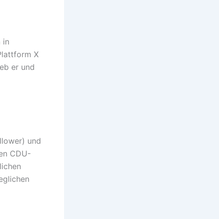
 in
Plattform X
ieb er und
llower) und
 den CDU-
lichen
eglichen