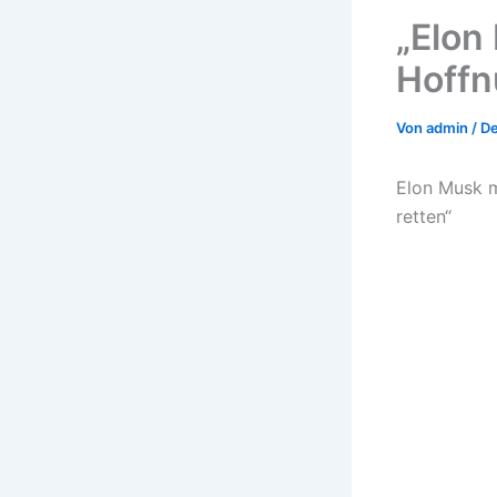
„Elon
Hoffn
Von
admin
/
De
Elon Musk m
retten“