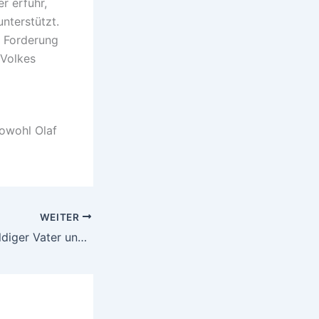
r erfuhr,
nterstützt.
e Forderung
 Volkes
owohl Olaf
WEITER
Karl Kautabak: Baldiger Vater und seine humorvolle Botschaft