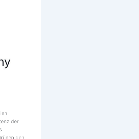
ien
tenz der
s
Grünen den