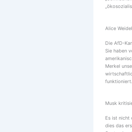
„ökosoziali
Alice Weide
Die AfD-Kan
Sie haben v
amerikanisc
Merkel unse
wirtschaftl
funktioniert.
Musk kritisi
Es ist nicht
dies das er