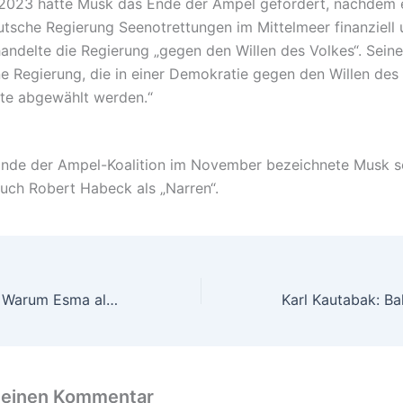
023 hatte Musk das Ende der Ampel gefordert, nachdem e
utsche Regierung Seenotrettungen im Mittelmeer finanziell u
andelte die Regierung „gegen den Willen des Volkes“. Sein
ne Regierung, die in einer Demokratie gegen den Willen des
llte abgewählt werden.“
nde der Ampel-Koalition im November bezeichnete Musk s
auch Robert Habeck als „Narren“.
Asyl in Russland: Warum Esma al-Assad die Scheidung von Baschar al-Assad will
 einen Kommentar