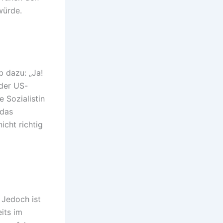
würde.
b dazu: „Ja!
 der US-
e Sozialistin
 das
icht richtig
 Jedoch ist
its im